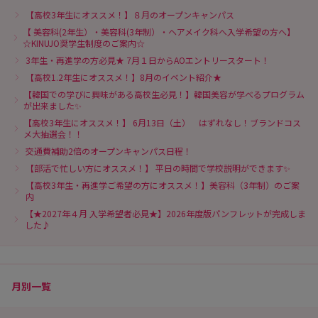
【高校3年生にオススメ！】８月のオープンキャンパス
【 美容科(2年生）・美容科(3年制）・ヘアメイク科へ入学希望の方へ】
☆KINUJO奨学生制度のご案内☆
3年生・再進学の方必見★ 7月１日からAOエントリースタート！
【高校1.2年生にオススメ！】8月のイベント紹介★
【韓国での学びに興味がある高校生必見！】韓国美容が学べるプログラム
が出来ました✨
【高校3年生にオススメ！】 6月13日（土） はずれなし！ブランドコス
メ大抽選会！！
交通費補助2倍のオープンキャンパス日程！
【部活で忙しい方にオススメ！】 平日の時間で学校説明ができます✨
【高校3年生・再進学ご希望の方にオススメ！】美容科（3年制）のご案
内
【★2027年４月 入学希望者必見★】2026年度版パンフレットが完成しま
した♪
月別一覧