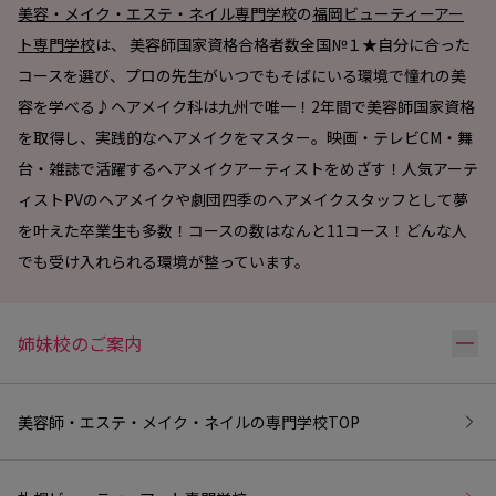
美容・メイク・エステ・ネイル専門学校
の
福岡ビューティーアー
ト専門学校
は、 美容師国家資格合格者数全国№１★自分に合った
コースを選び、プロの先生がいつでもそばにいる環境で憧れの美
容を学べる♪ヘアメイク科は九州で唯一！2年間で美容師国家資格
を取得し、実践的なヘアメイクをマスター。映画・テレビCM・舞
台・雑誌で活躍するヘアメイクアーティストをめざす！人気アーテ
ィストPVのヘアメイクや劇団四季のヘアメイクスタッフとして夢
を叶えた卒業生も多数！コースの数はなんと11コース！どんな人
でも受け入れられる環境が整っています。
リ
姉妹校のご案内
美容師・エステ・メイク・ネイルの専門学校
TOP