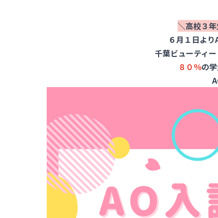
＼高校３年
６月１日より
千葉ビューティー
８０％
の学