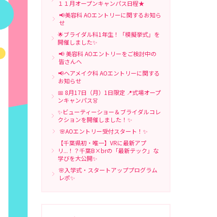
１１月オープンキャンパス日程★
📢美容科 AOエントリーに関するお知ら
せ
🌟ブライダル科1年生！「模擬挙式」を
開催しました✨
📢 美容科 AOエントリーをご検討中の
皆さんへ
📢ヘアメイク科 AOエントリーに関する
お知らせ
📅 8月17日（月）1日限定 📍式場オープ
ンキャンパス👗
✨ビューティーショー＆ブライダルコレ
クションを開催しました！✨
🌸AOエントリー受付スタート！✨
【千葉県初・唯一】VRに最新アプ
リ...！？千葉B×brの「最新テック」な
学びを大公開✨
🌸入学式・スタートアッププログラム
レポ✨