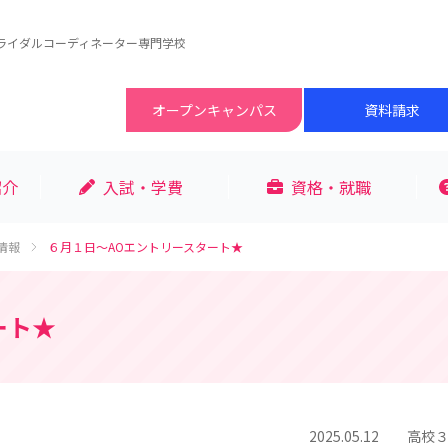
ライダルコーディネーター専門学校
オープン
キャンパス
資料請求
紹介
入試・学費
資格・就職
情報
６月１日～AOエントリースタート★
ート★
2025.05.12
高校