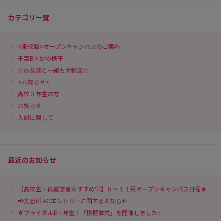
カテゴリ一覧
<来校型>オープンキャンパスのご案内
千葉B×brの様子
☆お友達と一緒も大歓迎☆
<お知らせ>
高校３年生の方
お知らせ
入試に関して
最近のお知らせ
【高校生・再進学者おすすめ♡】８～１１月オープンキャンパス日程★
📢美容科 AOエントリーに関するお知らせ
🌟ブライダル科1年生！「模擬挙式」を開催しました✨