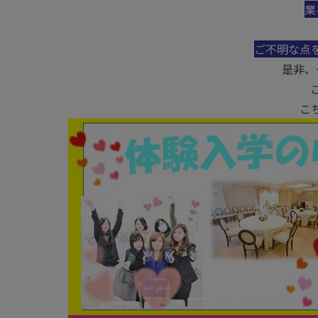
業
ご不明な点
是非、
こ