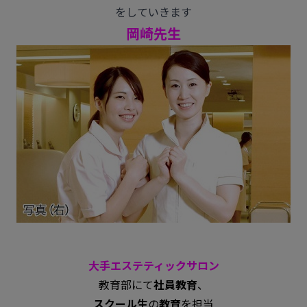
をしていきます
岡崎先生
大手エステティックサロン
教育部にて
社員教育
、
スクール生
の
教育
を担当