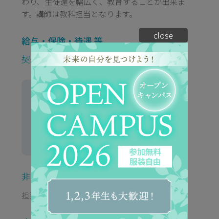
わり、生徒達を幅広く、教育することが出来ま
す。講師は教科担当となります。
close
給与・保険・待遇 等
契約社員
月給制（本学園規定による。経験・
年齢により異なる。）
各種保険完備
賞与・昇給あり
※保険は職種により加入条件あり。
非常勤講師
担当科目数により異なる。担当時間時給制。