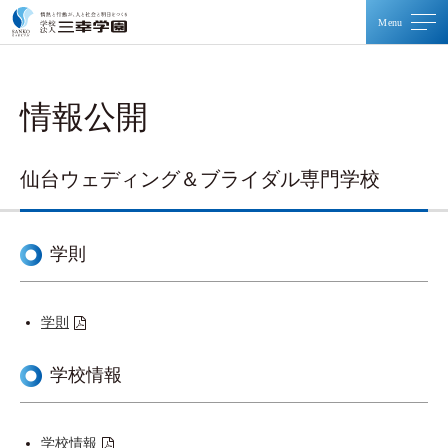
メ
メ
情報公開
資料請求・体験入学
仙台ウェディング＆ブライダル専門学校
お問い合わせ
学則
TOP
学則
三幸学園について
学校情報
運営校一覧
学校情報