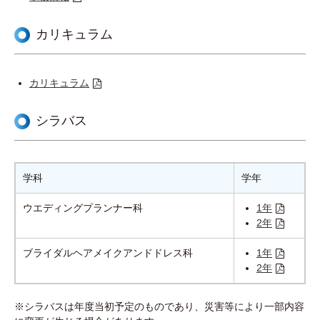
最新情報
カリキュラム
対象者別メニュー
カリキュラム
SDGsの取り組み
シラバス
三幸グループリンク集
学科
学年
採用情報
ウエディングプランナー科
1年
2年
ブライダルヘアメイクアンドドレス科
1年
サイトマップ
プライバシーポリシー
2年
情報セキュリティ対策基本方針
情報公開
※シラバスは年度当初予定のものであり、災害等により一部内容