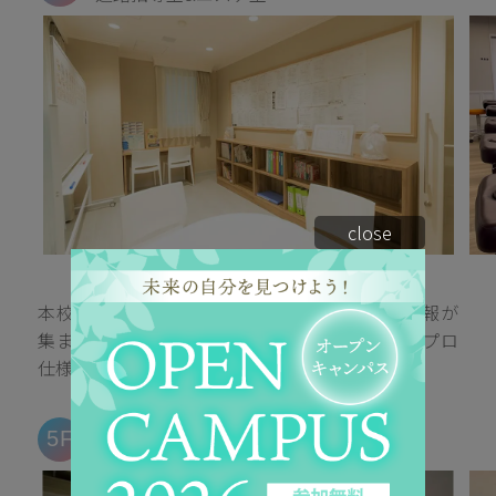
close
本校の卒業生が残してくれた就職中の記録や情報が
集まる部屋と、エステサロンのような空間で、プロ
仕様の機器が使えるエステ室もあります。
Classrooms & PC room
5F
一般教室&PCルーム