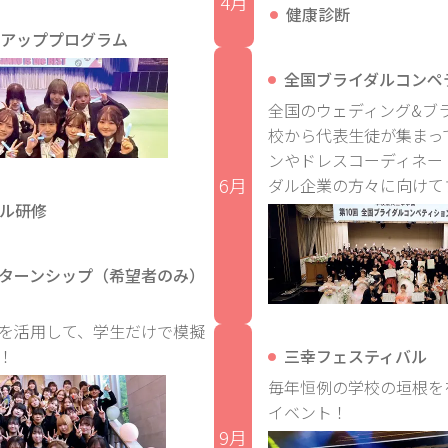
4月
健康診断
アッププログラム
全国ブライダルコンペ
全国のウェディング&ブ
校から代表生徒が集まっ
ンやドレスコーディネー
6月
ダル企業の方々に向けて
ル研修
ターンシップ（希望者のみ）
を活用して、学生だけで模擬
！
三幸フェスティバル
毎年恒例の学校の垣根を
イベント！
9月