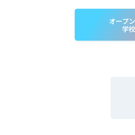
オープ
学