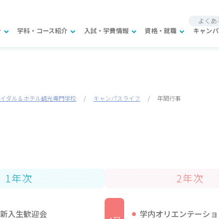
よくあ
介
学科・コース紹介
入試・学費情報
資格・就職
キャンパ
イダル＆ホテル観光専門学校
/
キャンパスライフ
/
年間行事
1年次
2年次
新入生歓迎会
学内オリエンテーショ