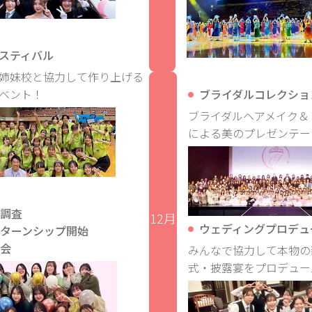
スティバル
姉妹校と協力して作り上げる
ベント！
ブライダルコレクショ
ブライダルヘアメイク＆
による美のプレゼンテー
調査
12月
ウェディングプロデュ
ターンシップ開始
会
みんなで協力して本物の
式・披露宴をプロデュー