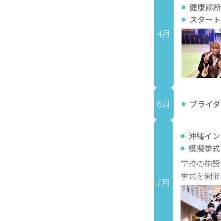
健康診断
スタート
4月
6月
ブライダ
沖縄イン
模擬挙式
学校の施設
挙式を開催
7月