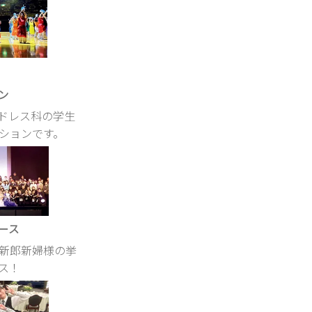
ン
ドレス科の学生
ションです。
ース
新郎新婦様の挙
ス！