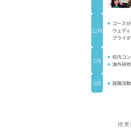
コース分
12月
ウェディ
ブライダ
校内コン
2月
海外研修
3月
就職活動
授業