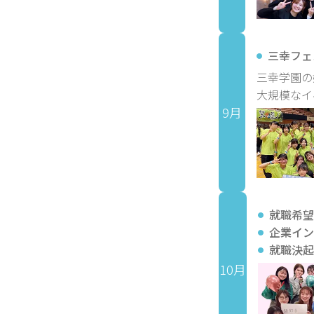
三幸フェ
三幸学園の
大規模なイ
9月
就職希望
企業イン
就職決起
10月