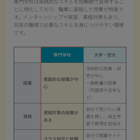
専門学校は実践的なスキルを短期間で習得するこ
とに特化しており、職業に直結した授業が特長で
す。インターンシップや実習、資格対策もあり、
将来の職場で必要なスキルを身につけやすい環境
です。
専門学校
大学・短大
学術的な授業・研
究が中心
実践的な授業が中
授業
一般教養の授業
心
（外国語や法学な
ど）
自分で受けたい資
資格対策の授業が
資格
格を探し、自主学
ある
習で取得を目指す
自分で就職サイト
クラス担任と就職