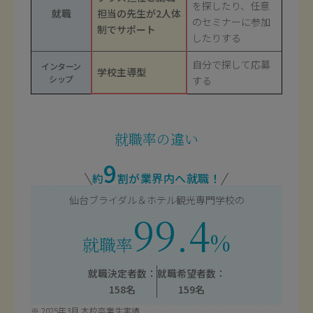
を探したり、任意
就職
担当の先生が2人体
のセミナーに参加
制でサポート
したりする
自分で探して応募
インターン
学校主導型
シップ
する
就職率の違い
9
約
割が業界内へ就職！
仙台ブライダル＆ホテル観光専門学校の
99.4
%
就職率
就職決定者数：
就職希望者数：
158名
159名
2025年3月 本校卒業生実績