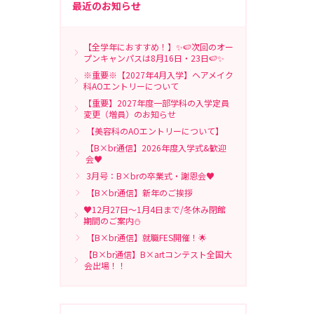
最近のお知らせ
【全学年におすすめ！】✨🍉次回のオー
プンキャンパスは8月16日・23日🍉✨
※重要※【2027年4月入学】ヘアメイク
科AOエントリーについて
【重要】2027年度一部学科の入学定員
変更（増員）のお知らせ
【美容科のAOエントリーについて】
【B×br通信】2026年度入学式&歓迎
会♥
3月号：B×brの卒業式・謝恩会♥
【B×br通信】新年のご挨拶
♥12月27日～1月4日まで/冬休み閉館
期間のご案内⛄
【B×br通信】就職FES開催！🌟
【B×br通信】B×artコンテスト全国大
会出場！！