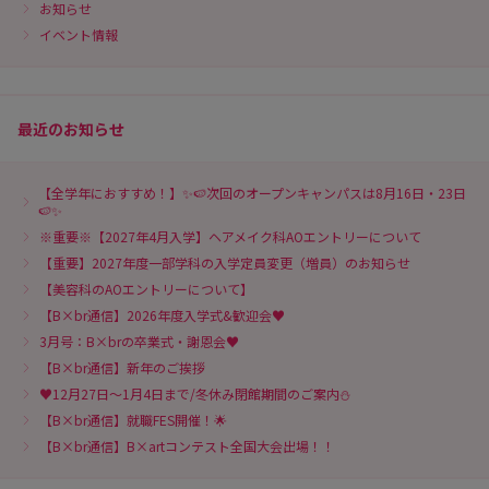
お知らせ
イベント情報
最近のお知らせ
【全学年におすすめ！】✨🍉次回のオープンキャンパスは8月16日・23日
🍉✨
※重要※【2027年4月入学】ヘアメイク科AOエントリーについて
【重要】2027年度一部学科の入学定員変更（増員）のお知らせ
【美容科のAOエントリーについて】
【B×br通信】2026年度入学式&歓迎会♥
3月号：B×brの卒業式・謝恩会♥
【B×br通信】新年のご挨拶
♥12月27日～1月4日まで/冬休み閉館期間のご案内⛄
【B×br通信】就職FES開催！🌟
【B×br通信】B×artコンテスト全国大会出場！！