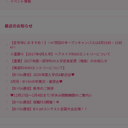
イベント情報
最近のお知らせ
【全学年におすすめ！】✨🍉次回のオープンキャンパスは8月16日・23日
🍉✨
※重要※【2027年4月入学】ヘアメイク科AOエントリーについて
【重要】2027年度一部学科の入学定員変更（増員）のお知らせ
【美容科のAOエントリーについて】
【B×br通信】2026年度入学式&歓迎会♥
3月号：B×brの卒業式・謝恩会♥
【B×br通信】新年のご挨拶
♥12月27日～1月4日まで/冬休み閉館期間のご案内⛄
【B×br通信】就職FES開催！🌟
【B×br通信】B×artコンテスト全国大会出場！！