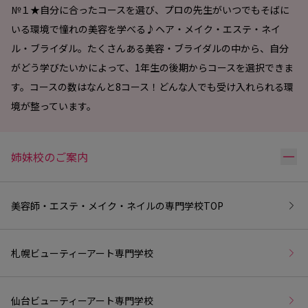
№１★自分に合ったコースを選び、プロの先生がいつでもそばに
いる環境で憧れの美容を学べる♪ヘア・メイク・エステ・ネイ
ル・ブライダル。たくさんある美容・ブライダルの中から、自分
がどう学びたいかによって、1年生の後期からコースを選択できま
す。コースの数はなんと8コース！どんな人でも受け入れられる環
境が整っています。
リ
姉妹校のご案内
美容師・エステ・メイク・ネイルの専門学校
TOP
札幌ビューティーアート専門学校
仙台ビューティーアート専門学校