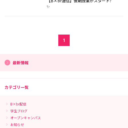
【B×br通信】後期授業がスタート?
✨
1
最新情報
カテゴリ一覧
B×br配信
学生ブログ
オープンキャンパス
お知らせ