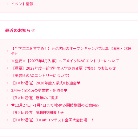
イベント情報
最近のお知らせ
【全学年におすすめ！】✨🍉次回のオープンキャンパスは8月16日・23日
🍉✨
※重要※【2027年4月入学】ヘアメイク科AOエントリーについて
【重要】2027年度一部学科の入学定員変更（増員）のお知らせ
【美容科のAOエントリーについて】
【B×br通信】2026年度入学式&歓迎会♥
3月号：B×brの卒業式・謝恩会♥
【B×br通信】新年のご挨拶
♥12月27日～1月4日まで/冬休み閉館期間のご案内⛄
【B×br通信】就職FES開催！🌟
【B×br通信】B×artコンテスト全国大会出場！！