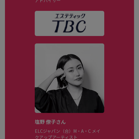
アドバイザー
塩野 僚子さん
ELCジャパン（合）M・A・C メイ
クアップアーティスト