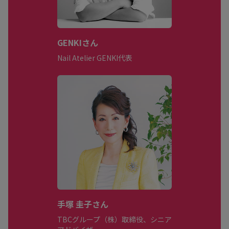
GENKIさん
Nail Atelier GENKI代表
手塚 圭子さん
TBCグループ（株）取締役、シニア