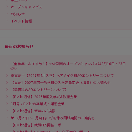
オープンキャンパス
お知らせ
イベント情報
最近のお知らせ
【全学年におすすめ！】✨🍉次回のオープンキャンパスは8月16日・23日
🍉✨
※重要※【2027年4月入学】ヘアメイク科AOエントリーについて
【重要】2027年度一部学科の入学定員変更（増員）のお知らせ
【美容科のAOエントリーについて】
【B×br通信】2026年度入学式&歓迎会♥
3月号：B×brの卒業式・謝恩会♥
【B×br通信】新年のご挨拶
♥12月27日～1月4日まで/冬休み閉館期間のご案内⛄
【B×br通信】就職FES開催！🌟
【B×br通信】B×artコンテスト全国大会出場！！