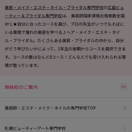
美容・メイク・エステ・ネイル・ブライダル専門学校
の
広島ビュ
ーティー＆ブライダル専門学校
は、 美容師国家資格合格者数全国
№１★自分に合ったコースを選び、プロの先生がいつでもそばに
いる環境で憧れの美容を学べる♪ヘア・メイク・エステ・ネイ
ル・ブライダル。たくさんある美容・ブライダルの中から、自分
がどう学びたいかによって、1年生の後期からコースを選択できま
す。コースの数はなんと8コース！どんな人でも受け入れられる環
境が整っています。
リ
姉妹校のご案内
美容師・エステ・メイク・ネイルの専門学校
TOP
札幌ビューティーアート専門学校