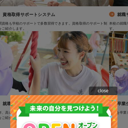
資格取得サポートシステム
就職
関資格も学校のサポートで多数習得できます。資格取得のサポート制
本校の就職
をご紹介します。
す。
close
就職実績
卒業
年、高い就職率を維持する本校。就職率や求人数、卒業後の主な就職
本校を卒業
をご紹介します。