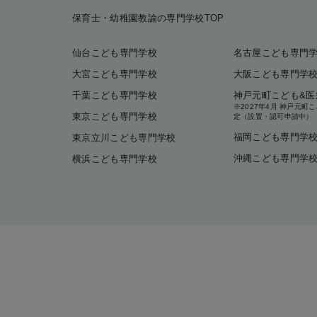
保育士・幼稚園教諭の専門学校TOP
仙台こども専門学校
名古屋こども専門
大宮こども専門学校
大阪こども専門学
千葉こども専門学校
神戸元町こども&医
※2027年4月 神戸元
東京こども専門学校
定（設置・認可申請中）
福岡こども専門学
東京立川こども専門学校
沖縄こども専門学
横浜こども専門学校