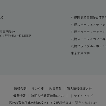
学校
札幌医療秘書福祉&IT専
校
札幌スポーツ＆メディカ
療専門学校
札幌ビューティーアート
町こども専門学校より校名変更予
札幌スイーツ＆カフェ専
校
札幌ブライダル＆ホテル
校
東京未来大学
情報公開
リンク集
教員募集
個人情報保護方針
最新情報
短期大学教育連携について
サイトマップ
高校教育無償化の対象校として文部科学省より認定されました