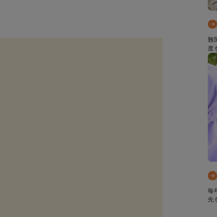
難
度
毎
先