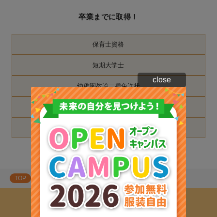
卒業までに取得！
保育士資格
短期大学士
close
幼稚園教諭二種免許状
社会福祉主事任用資格
専門士
TOP
短期大学教育連携について