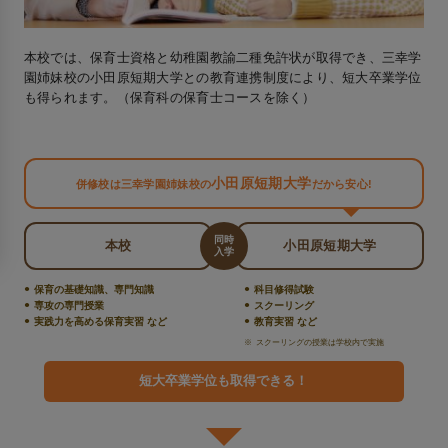
本校では、保育士資格と幼稚園教諭二種免許状が取得でき、三幸学
園姉妹校の小田原短期大学との教育連携制度により、短大卒業学位
も得られます。（保育科の保育士コースを除く）
小田原短期大学
併修校は三幸学園姉妹校の
だから安心!
同時
本校
小田原短期大学
入学
●
●
保育の基礎知識、専門知識
科目修得試験
●
●
専攻の専門授業
スクーリング
●
●
実践力を高める保育実習 など
教育実習 など
スクーリングの授業は学校内で実施
短大卒業学位も取得できる！