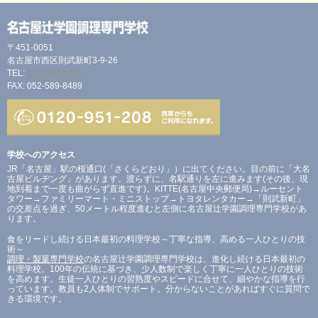
〒451-0051
名古屋市西区則武新町3-9-26
TEL:
052-589-8488
FAX: 052-589-8489
学校へのアクセス
JR「名古屋」駅の桜通口(「さくらどおり」）に出てください。目の前に「大名
古屋ビルヂング」があります。渡らずに、名駅通りを左に進みます(その後、現
地到着まで一度も曲がらず直進です)。KITTE(名古屋中央郵便局)→ルーセント
タワー→ファミリーマート・ミニストップ→トヨタレンタカー→「則武新町」
の交差点を過ぎ、50メートル程度進むと左側に名古屋辻学園調理専門学校があ
ります。
食をリードし続ける日本最初の料理学校～丁寧な指導、高める一人ひとりの技
術～
調理・製菓専門学校
の名古屋辻学園調理専門学校は、進化し続ける日本最初の
料理学校。100年の伝統に基づき、少人数制で楽しく丁寧に一人ひとりの技術
を高めます。生徒一人ひとりの習熟度やスピードに合せて、細やかな指導を行
っています。教員も2人体制でサポート。分からないことがあればすぐに質問で
きる環境です。