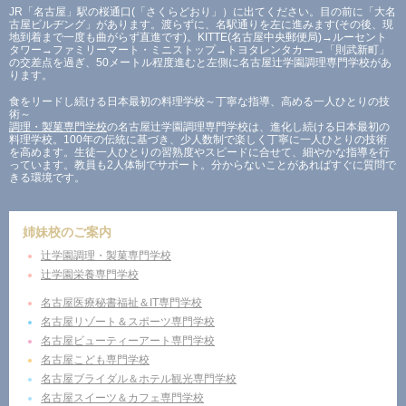
JR「名古屋」駅の桜通口(「さくらどおり」）に出てください。目の前に「大名
古屋ビルヂング」があります。渡らずに、名駅通りを左に進みます(その後、現
地到着まで一度も曲がらず直進です)。KITTE(名古屋中央郵便局)→ルーセント
タワー→ファミリーマート・ミニストップ→トヨタレンタカー→「則武新町」
の交差点を過ぎ、50メートル程度進むと左側に名古屋辻学園調理専門学校があ
ります。
食をリードし続ける日本最初の料理学校～丁寧な指導、高める一人ひとりの技
術～
調理・製菓専門学校
の名古屋辻学園調理専門学校は、進化し続ける日本最初の
料理学校。100年の伝統に基づき、少人数制で楽しく丁寧に一人ひとりの技術
を高めます。生徒一人ひとりの習熟度やスピードに合せて、細やかな指導を行
っています。教員も2人体制でサポート。分からないことがあればすぐに質問で
きる環境です。
姉妹校のご案内
辻学園調理・製菓専門学校
辻学園栄養専門学校
名古屋医療秘書福祉＆IT専門学校
名古屋リゾート＆スポーツ専門学校
名古屋ビューティーアート専門学校
名古屋こども専門学校
名古屋ブライダル＆ホテル観光専門学校
名古屋スイーツ＆カフェ専門学校