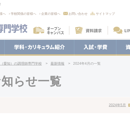
校
様へ
学校関係の皆様へ
企業の皆様へ
お問い合わせ
サイトマップ
オープンキャンパス
資料請求
学校紹介
学科・カリキュラム紹介
入試・学費
（愛知）の調理師専門学校
最新情報
2024年4月の一覧
のお知らせ一覧
2024年5月