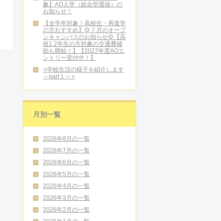
象】AO入学（総合型選抜）の
お知らせ！
【全学年対象！高校生・再進学
の方おすすめ】🌻７月のオープ
ンキャンパスのお知らせ🌻【高
校1.2年生の方対象の交通費補
助も開始！】【2027年度AOエ
ントリー受付中！】
⭐学校生活の様子を紹介します
～part１～⭐
月別一覧
2026年8月の一覧
2026年7月の一覧
2026年6月の一覧
2026年5月の一覧
2026年4月の一覧
2026年3月の一覧
2026年2月の一覧