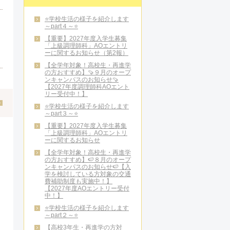
⭐学校生活の様子を紹介します
～part４～⭐
【重要】2027年度入学生募集
「上級調理師科」AOエントリ
ーに関するお知らせ（第2報）
【全学年対象！高校生・再進学
の方おすすめ】🍠９月のオープ
ンキャンパスのお知らせ🍠
【2027年度調理師科AOエント
リー受付中！】
⭐学校生活の様子を紹介します
～part３～⭐
【重要】2027年度入学生募集
「上級調理師科」AOエントリ
ーに関するお知らせ
【全学年対象！高校生・再進学
の方おすすめ】🍉８月のオープ
ンキャンパスのお知らせ🍉【入
学を検討している方対象の交通
費補助制度も実施中！】
【2027年度AOエントリー受付
中！】
⭐学校生活の様子を紹介します
～part２～⭐
【高校3年生・再進学の方対