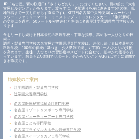
JR「名古屋」駅の桜通口(「さくらどおり」）に出てください。目の前に「大名
古屋ビルヂング」があります。渡らずに、名駅通りを左に進みます(その後、現
地到着まで一度も曲がらず直進です)。KITTE(名古屋中央郵便局)→ルーセント
タワー→ファミリーマート・ミニストップ→トヨタレンタカー→「則武新町」
の交差点を過ぎ、50メートル程度進むと左側に名古屋辻学園調理専門学校があ
ります。
食をリードし続ける日本最初の料理学校～丁寧な指導、高める一人ひとりの技
術～
調理・製菓専門学校
の名古屋辻学園調理専門学校は、進化し続ける日本最初の
料理学校。100年の伝統に基づき、少人数制で楽しく丁寧に一人ひとりの技術
を高めます。生徒一人ひとりの習熟度やスピードに合せて、細やかな指導を行
っています。教員も2人体制でサポート。分からないことがあればすぐに質問で
きる環境です。
姉妹校のご案内
辻学園調理・製菓専門学校
辻学園栄養専門学校
名古屋医療秘書福祉＆IT専門学校
名古屋リゾート＆スポーツ専門学校
名古屋ビューティーアート専門学校
名古屋こども専門学校
名古屋ブライダル＆ホテル観光専門学校
名古屋スイーツ＆カフェ専門学校