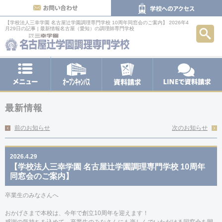
お問い合わせ
【学校法人三幸学園 名古屋辻学園調理専門学校 10周年同窓会のご案内】 2026年4
検索
月29日の記事 | 最新情報
名古屋（愛知）の調理師専門学校
メニュー
オープンキャンパス
LINEで
資料請求
最新情報
前のお知らせ
次のお知らせ
2026.4.29
【学校法人三幸学園 名古屋辻学園調理専門学校 10周年
同窓会のご案内】
卒業生のみなさんへ
おかげさまで本校は、今年で創立
10
周年を迎えます！