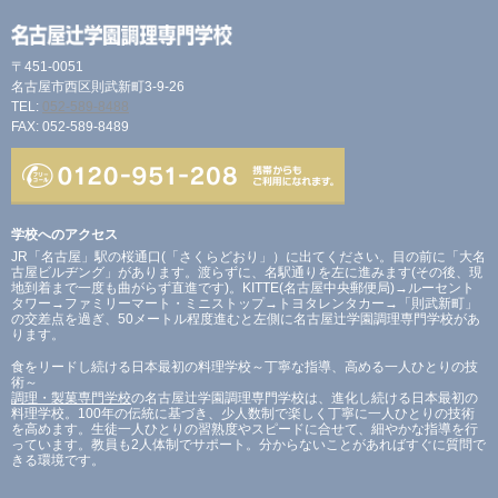
〒451-0051
名古屋市西区則武新町3-9-26
TEL:
052-589-8488
FAX: 052-589-8489
学校へのアクセス
JR「名古屋」駅の桜通口(「さくらどおり」）に出てください。目の前に「大名
古屋ビルヂング」があります。渡らずに、名駅通りを左に進みます(その後、現
地到着まで一度も曲がらず直進です)。KITTE(名古屋中央郵便局)→ルーセント
タワー→ファミリーマート・ミニストップ→トヨタレンタカー→「則武新町」
の交差点を過ぎ、50メートル程度進むと左側に名古屋辻学園調理専門学校があ
ります。
食をリードし続ける日本最初の料理学校～丁寧な指導、高める一人ひとりの技
術～
調理・製菓専門学校
の名古屋辻学園調理専門学校は、進化し続ける日本最初の
料理学校。100年の伝統に基づき、少人数制で楽しく丁寧に一人ひとりの技術
を高めます。生徒一人ひとりの習熟度やスピードに合せて、細やかな指導を行
っています。教員も2人体制でサポート。分からないことがあればすぐに質問で
きる環境です。