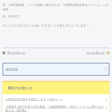
③
LINE
登録後、トーク画面に表示される「
10
周年同窓会申込フォーム」への
回答
④ 申込完了
久しぶりにみなさんにお会いできることを楽しみにしています！
前のお知らせ
次のお知らせ
最新情報
最近のお知らせ
⭐学校生活の様子を紹介します～part４～⭐
【重要】2027年度入学生募集「上級調理師科」AOエントリーに関するお
知らせ（第2報）