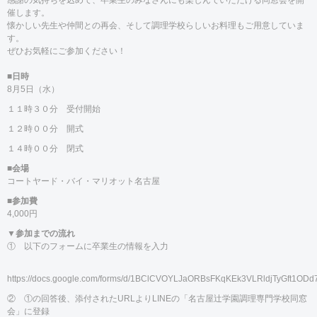
感謝の気持ちを込めて、卒業生のみなさんにも楽しんでいただける同窓会を開
催します。
懐かしい先生や仲間との再会、そして調理学校らしいお料理もご用意していま
す。
ぜひお気軽にご参加ください！
■
日時
8
月
5
日（水）
１１時３０分 受付開始
１２時００分 開式
１４時００分 閉式
■
会場
コートヤード・バイ・マリオット名古屋
■
参加費
4,000
円
▼
参加までの流れ
① 以下のフォームに卒業生の情報を入力
https://docs.google.com/forms/d/1BClCVOYLJaORBsFKqKEk3VLRldjTyGft1ODd7
② ①の回答後、添付された
URL
より
LINE
の「名古屋辻学園調理専門学校同窓
会」に登録