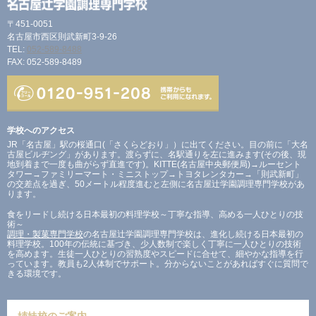
〒451-0051
名古屋市西区則武新町3-9-26
TEL:
052-589-8488
FAX: 052-589-8489
学校へのアクセス
JR「名古屋」駅の桜通口(「さくらどおり」）に出てください。目の前に「大名
古屋ビルヂング」があります。渡らずに、名駅通りを左に進みます(その後、現
地到着まで一度も曲がらず直進です)。KITTE(名古屋中央郵便局)→ルーセント
タワー→ファミリーマート・ミニストップ→トヨタレンタカー→「則武新町」
の交差点を過ぎ、50メートル程度進むと左側に名古屋辻学園調理専門学校があ
ります。
食をリードし続ける日本最初の料理学校～丁寧な指導、高める一人ひとりの技
術～
調理・製菓専門学校
の名古屋辻学園調理専門学校は、進化し続ける日本最初の
料理学校。100年の伝統に基づき、少人数制で楽しく丁寧に一人ひとりの技術
を高めます。生徒一人ひとりの習熟度やスピードに合せて、細やかな指導を行
っています。教員も2人体制でサポート。分からないことがあればすぐに質問で
きる環境です。