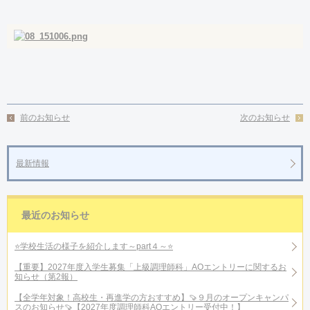
前のお知らせ
次のお知らせ
最新情報
最近のお知らせ
⭐学校生活の様子を紹介します～part４～⭐
【重要】2027年度入学生募集「上級調理師科」AOエントリーに関するお
知らせ（第2報）
【全学年対象！高校生・再進学の方おすすめ】🍠９月のオープンキャンパ
スのお知らせ🍠【2027年度調理師科AOエントリー受付中！】