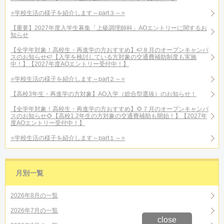
⭐学校生活の様子を紹介します～part３～⭐
【重要】2027年度入学生募集「上級調理師科」AOエントリーに関するお
知らせ
【全学年対象！高校生・再進学の方おすすめ】🍉８月のオープンキャンパ
スのお知らせ🍉【入学を検討している方対象の交通費補助制度も実施
中！】【2027年度AOエントリー受付中！】
⭐学校生活の様子を紹介します～part２～⭐
【高校3年生・再進学の方対象】AO入学（総合型選抜）のお知らせ！
【全学年対象！高校生・再進学の方おすすめ】🌻７月のオープンキャンパ
スのお知らせ🌻【高校1.2年生の方対象の交通費補助も開始！】【2027年
度AOエントリー受付中！】
⭐学校生活の様子を紹介します～part１～⭐
月別一覧
2026年8月の一覧
2026年7月の一覧
close