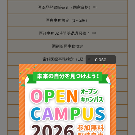
医薬品登録販売者（国家資格）
※3
医療事務検定（1～2級）
医師事務32時間基礎講習修了
※3
調剤薬局事務検定
歯科医療事務検定（1級）
close
※3
介護報酬請求事務技能検定
※3
医事コンピュータ技能検定（2～3級）
※3
電子カルテ実技検定
※3
くすり検定（薬学検定 2～4級）
※3
医療秘書技能検定（準1～3級）
※3