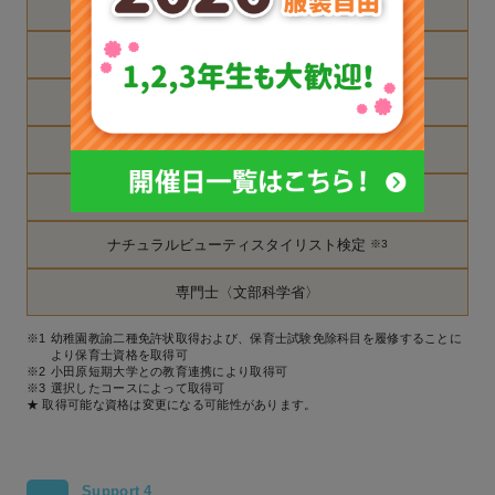
秘書技能検定（準2～3級）
サービス接遇実務検定（準1～3級）
ビジネス文書技能検定（2～3級）
※3
POP広告クリエイター技能審査試験
※3
日本化粧品検定（1～3級）
ナチュラルビューティスタイリスト検定
※3
専門士〈文部科学省〉
※1
幼稚園教諭二種免許状取得および、保育士試験免除科目を履修することに
より保育士資格を取得可
※2
小田原短期大学との教育連携により取得可
※3
選択したコースによって取得可
★ 取得可能な資格は変更になる可能性があります。
Support 4