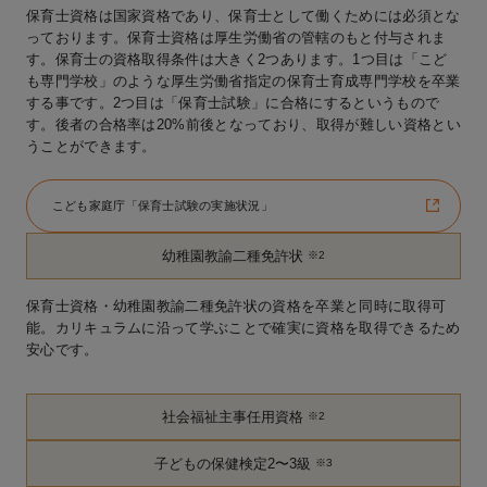
保育士資格は国家資格であり、保育士として働くためには必須とな
っております。保育士資格は厚生労働省の管轄のもと付与されま
す。保育士の資格取得条件は大きく2つあります。1つ目は「こど
も専門学校」のような厚生労働省指定の保育士育成専門学校を卒業
する事です。2つ目は「保育士試験」に合格にするというもので
す。後者の合格率は20%前後となっており、取得が難しい資格とい
うことができます。
こども家庭庁「保育士試験の実施状況」
幼稚園教諭二種免許状
※2
保育士資格・幼稚園教諭二種免許状の資格を卒業と同時に取得可
能。カリキュラムに沿って学ぶことで確実に資格を取得できるため
安心です。
社会福祉主事任用資格
※2
子どもの保健検定2〜3級
※3