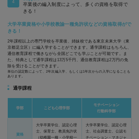
4
卒業後の編入制度によって、多くの資格を取得で
きる！
大学卒業資格や小学校教諭一種免許状などの資格取得がで
きる！
2年課程以上の専門学校を卒業後、姉妹校である東京未来大学（東
京都足立区）に編入学することができます。通学課程はもちろん、
通信教育課程で働きながら全国どこでも学ぶことが可能です。ま
た、特典として通学課程は13万5千円、通信教育課程は2万円の免
除を受けることができます。
単位の認定数によって、2年次編入学、もしくは1年次からの入学になることも
あります。
通学課程
モチベーション
学部
こども心理学部
行動科学部
大学卒業学位、認定心理
大学卒業学位、認定心理
士、保育士、教員免許状
士、社会調査士、公認モ
資格
（幼稚園一種・小学校一
チベーション・マネジャ