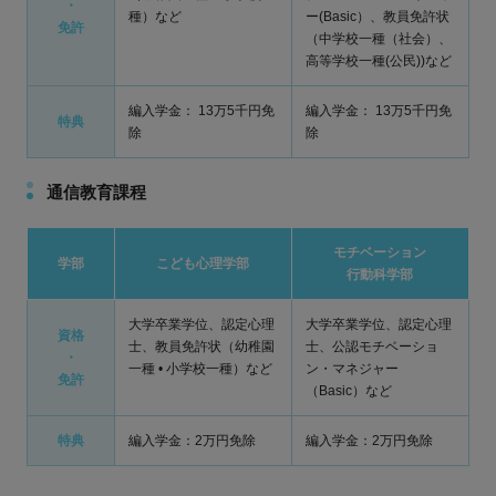
・
種）など
ー(Basic）、教員免許状
免許
（中学校一種（社会）、
高等学校一種(公民))など
編入学金： 13万5千円免
編入学金： 13万5千円免
特典
除
除
通信教育課程
モチベーション
学部
こども心理学部
行動科学部
大学卒業学位、認定心理
大学卒業学位、認定心理
資格
士、教員免許状（幼稚園
士、公認モチベーショ
・
一種 • 小学校一種）など
ン・マネジャー
免許
（Basic）など
特典
編入学金：2万円免除
編入学金：2万円免除