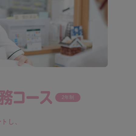
2年制
ートし、