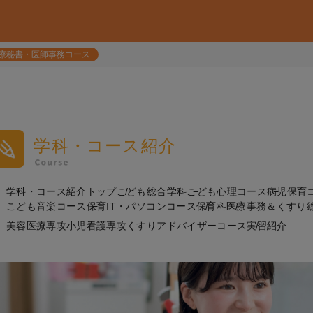
療秘書・医師事務コース
学科・コース紹介
学科・コース紹介トップ
こども総合学科
こども心理コース
病児保育
こども音楽コース
保育IT・パソコンコース
保育科
医療事務＆くすり
美容医療専攻
小児看護専攻
くすりアドバイザーコース
実習紹介