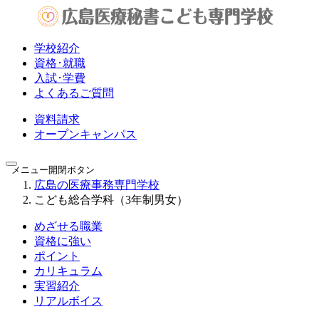
学校紹介
資格･就職
入試･学費
よくあるご質問
資料請求
オープン
キャンパス
メニュー開閉ボタン
広島の医療事務専門学校
こども総合学科（3年制男女）
めざせる職業
資格に強い
ポイント
カリキュラム
実習紹介
リアルボイス