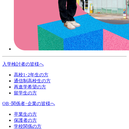
入学検討者
の皆様へ
高校1･2年生の方
通信制高校生の方
再進学希望の方
留学生の方
OB･関係者･企業
の皆様へ
卒業生の方
保護者の方
学校関係の方