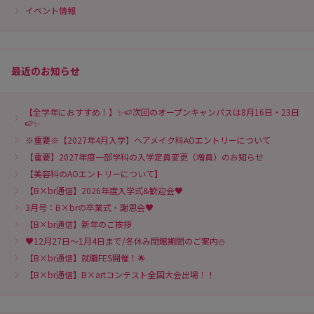
イベント情報
最近のお知らせ
【全学年におすすめ！】✨🍉次回のオープンキャンパスは8月16日・23日
🍉✨
※重要※【2027年4月入学】ヘアメイク科AOエントリーについて
【重要】2027年度一部学科の入学定員変更（増員）のお知らせ
【美容科のAOエントリーについて】
【B×br通信】2026年度入学式&歓迎会♥
3月号：B×brの卒業式・謝恩会♥
【B×br通信】新年のご挨拶
♥12月27日～1月4日まで/冬休み閉館期間のご案内⛄
【B×br通信】就職FES開催！🌟
【B×br通信】B×artコンテスト全国大会出場！！