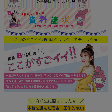
＼７つのすごイイ理由はクリックしてチェック★／
＼ 在校生に聞きました★ ／
本校を選んだ理由 圧倒的NO.1