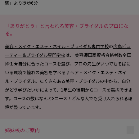
駅」より徒歩6分
「ありがとう」と言われる美容・ブライダルのプロにな
る。
美容・メイク・エステ・ネイル・ブライダル専門学校
の
広島ビュ
ーティー＆ブライダル専門学校
は、 美容師国家資格合格者数全国
№１★自分に合ったコースを選び、プロの先生がいつでもそばに
いる環境で憧れの美容を学べる♪ヘア・メイク・エステ・ネイ
ル・ブライダル。たくさんある美容・ブライダルの中から、自分
がどう学びたいかによって、1年生の後期からコースを選択できま
す。コースの数はなんと8コース！どんな人でも受け入れられる環
境が整っています。
リ
姉妹校のご案内