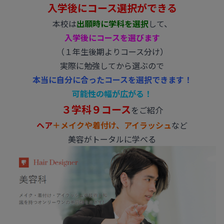
入学後にコース選択ができる
本校は
出願時に学科を選択
して、
入学後にコースを選びます
（１年生後期よりコース分け）
実際に勉強してから選ぶので
本当に自分に合ったコースを選択できます！
可能性の幅が広がる！
３学科９コース
をご紹介
ヘア
＋メイクや着付け、アイラッシュ
など
美容がトータルに学べる