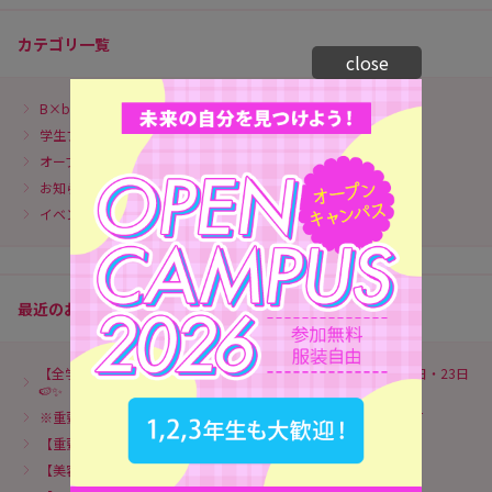
カテゴリ一覧
close
B×br配信
学生ブログ
オープンキャンパス
お知らせ
イベント情報
最近のお知らせ
【全学年におすすめ！】✨🍉次回のオープンキャンパスは8月16日・23日
🍉✨
※重要※【2027年4月入学】ヘアメイク科AOエントリーについて
【重要】2027年度一部学科の入学定員変更（増員）のお知らせ
【美容科のAOエントリーについて】