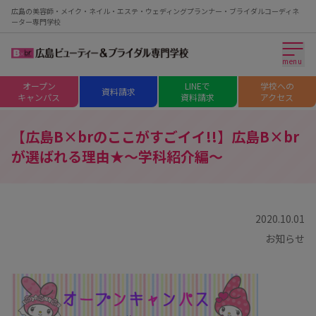
広島の美容師・メイク・ネイル・エステ・ウェディングプランナー・ブライダルコーディネ
ーター専門学校
menu
オープン
LINEで
学校への
資料請求
キャンパス
資料請求
アクセス
【広島B×brのここがすごイイ!!】広島B×br
が選ばれる理由★～学科紹介編～
2020.10.01
お知らせ