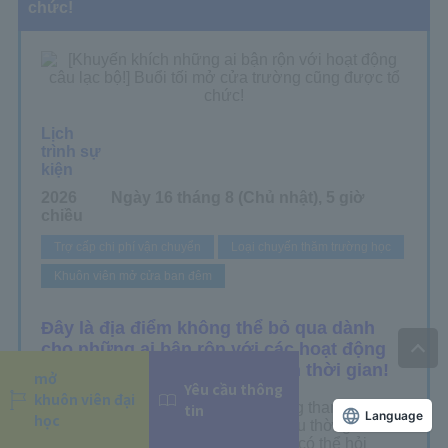
mở
Yêu cầu thông
khuôn viên đại
tin
Language
học