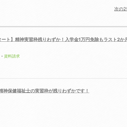
次の2
願スタート】精神実習枠残りわずか！入学金1万円免除もラスト2か
・
資料請求
切】精神保健福祉士の実習枠が残りわずかです！