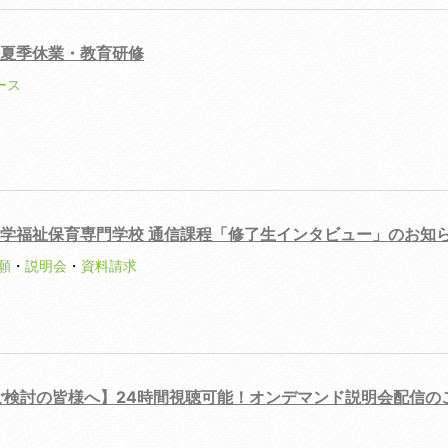
夏季休業・教育研修
ース
学福祉保育専門学校 通信課程「修了生インタビュー」のお知
願
・
説明会
・
資料請求
をご検討の皆様へ】24時間視聴可能！オンデマンド説明会配信の