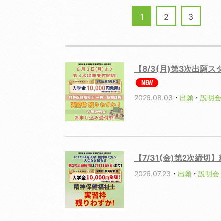
1
2
3
【8/3(月)第3次出
NEW
2026.08.03
・
出願
・
説明会
【7/31(金)第2次締
2026.07.23
・
出願
・
説明会