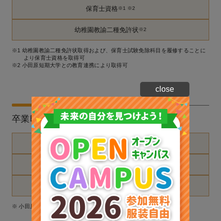
保育士資格
※1 ※2
幼稚園教諭二種免許状
※2
※1 幼稚園教諭二種免許状取得および、保育士試験免除科目を履修することに
より保育士資格を取得可
※2 小田原短期大学との教育連携により取得可
close
卒業時に取得できる称号・学位・資格
専門士〈文部科学省〉
短期大学士〈文部科学省〉
※
社会福祉主事任用資格
※
※ 小田原短期大学との教育連携により取得可