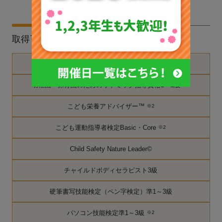
取得可能な資格
子どもの保健検定
※2
幼稚園・保育園のためのリトミック指導資格1～2級
※2
こども栄養アドバイザー™
※2
こども運動指導者検定Basic・Core
※2
Child Safety Nature Leader©
チャイルドボディセラピスト3級
硬筆書写技能検定（ペン字検定）準1～3級
パソコン技能検定準1～3級
※2