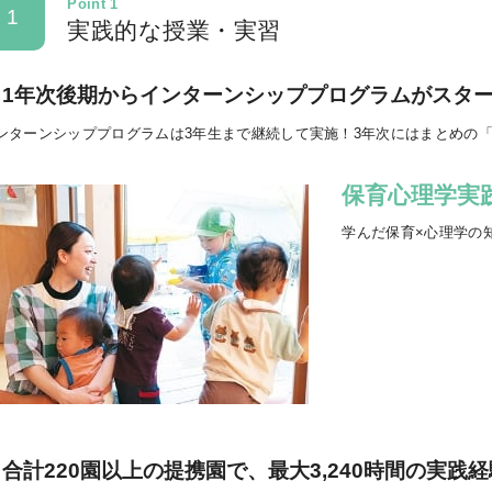
Point 1
1
実践的な授業・実習
1年次後期からインターンシッププログラムがスタ
ンターンシッププログラムは3年生まで継続して実施！3年次にはまとめの
保育心理学実
学んだ保育×心理学の
合計220園以上の提携園で、最大3,240時間の実践