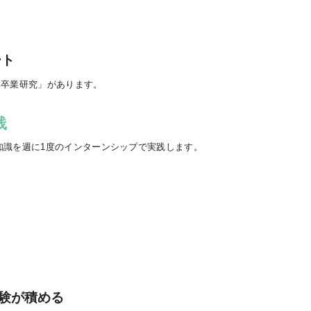
ート
「卒業研究」があります。
践
知識を週に1度のインターンシップで実践します。
経験が積める