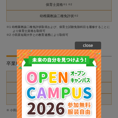
保育士資格
※1 ※2
幼稚園教諭二種免許状
※2
※1 幼稚園教諭二種免許状取得および、保育士試験免除科目を履修することに
より保育士資格を取得可
※2 小田原短期大学との教育連携により取得可
close
卒業時に取得できる称号・学位・資格
専門士〈文部科学省〉
短期大学士〈文部科学省〉
※
社会福祉主事任用資格
※
※ 小田原短期大学との教育連携により取得可