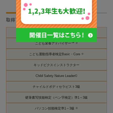
取得可能な資格
子どもの保健検定3級
※
こども栄養アドバイザー™
※
こども運動指導者検定Basic・Core
※
キッドビクスインストラクター
Child Safety Nature Leader©
チャイルドボディセラピスト3級
硬筆書写技能検定（ペン字検定）準1～3級
パソコン技能検定準1～3級
※