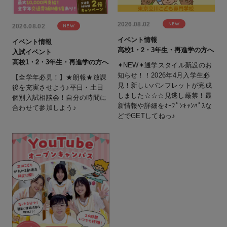
NEW
2026.08.02
NEW
2026.08.02
イベント情報
イベント情報
高校1・2・3年生・再進学の方へ
入試イベント
高校1・2・3年生・再進学の方へ
✦NEW✦通学スタイル新設のお
知らせ！！2026年4月入学生必
【全学年必見！】★朗報★放課
見！新しいパンフレットが完成
後を充実させよう♪平日・土日
しました☆☆☆見逃し厳禁！最
個別入試相談会！自分の時間に
新情報や詳細をｵｰﾌﾟﾝｷｬﾝﾊﾟｽな
合わせて参加しよう♪
どでGETしてねっ♪