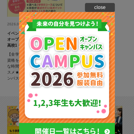
close
NEW
2026.08.02
イベント情報
オープンキャンパス
高校1・2・3年生・再進学の方へ
【全学年対象】AOエントリー
資格をGetできる！自宅で好き
な時間に進路活動したい方オス
スメ★【YouTubeオープンキャ
ンパス】