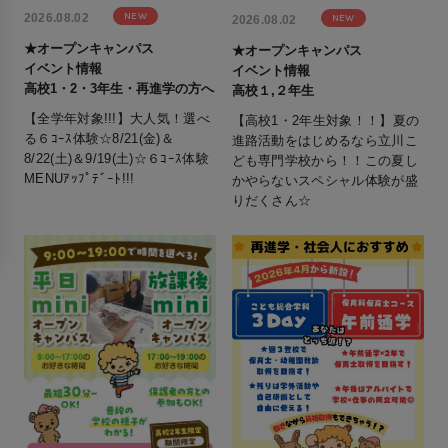
NEW
2026.08.02
NEW
2026.08.02
★オープンキャンパス
★オープンキャンパス
イベント情報
イベント情報
高校1・2・3年生・再進学の方へ
高校１,２年生
【全学年対象!!!】大人気！選べ
【高校1・2年生対象！！】夏の
る６ｺｰｽ体験☆8/21(金)＆
進路活動をはじめるなら立川こ
8/22(土)＆9/19(土)☆６ｺｰｽ体験
ども専門学校から！！この夏し
MENUｱｯﾌﾟﾃﾞｰﾄ!!!
かやらないスペシャル体験が盛
りだくさん☆