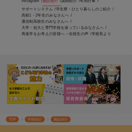
Instagram
施設紹介
講師紹介
年間行事
サポートシステム
学生寮・ひとり暮らしのご紹介
高校1・2年生のみなさんへ
通信制高校生のみなさんへ
大学・短大と専門学校を迷っているみなさんへ
再進学をお考えの皆様へ
在校生の声
学校長より
TOP
学校紹介
施設紹介