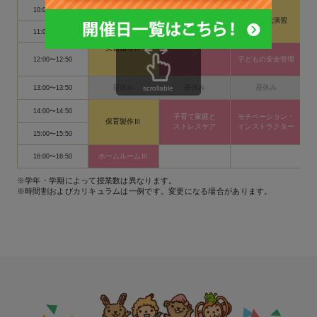
（ピアノ）
10:00〜10:50
保育実践演習
11:00〜11:50
プレゼンテーショ
実習指導Ⅲ
ン
子どもの安全管理
12:00〜12:50
昼休み
昼休み
昼休み
13:00〜13:50
scrollable
14:00〜14:50
子育て家庭と
モチベーション・
保育製作Ⅲ
ストレスケア
インストラクター
15:00〜15:50
ホームルームⅢ
16:00〜16:50
※学年・学期によって授業数は異なります。
※時間割およびカリキュラムは一例です。変更になる場合があります。