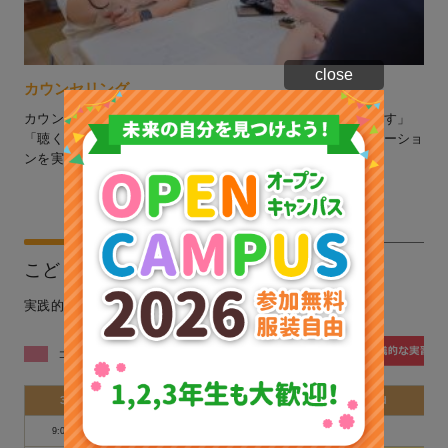
close
カウンセリング
カウンセリングはそれ自体がコミュニケーションです。「話す」
「聴く」という体験を通して、「言葉」を介したコミュニケーショ
ンを実践的に学びます。
こども心理コースの3年次の時間割（例）
実践的な実習を含めた時間割を用意しています。
コース独自の実践的な授業
実践的な授業
3年次
Mon
Tue
Wed
9:00〜9:50
音楽表現Ⅴ
子育て心理