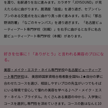
を渡り、名駅通りを左に進みます。カラオケ「JOYSOUND」が見
えたら右に曲がります。居酒屋「座座」を通り過ぎ、セブンイレ
ブンのある交差点を左に曲がり真っ直ぐ進みます。右手に「那古
野消防署」「なごのキャンパス」を通り過ぎます。 「名古屋ビュ
ーティーアート専門学校（別館）」を右手に曲がると左手に名古
屋ビューティーアート専門学校（本館）があります。
好きを仕事に！「ありがとう」と言われる美容のプロにな
る。
美容・メイク・エステ・ネイル専門学校
の
名古屋ビューティーア
ート専門学校
は、 美容師国家資格合格者数全国No.1★自分の夢に
合わせたコースを選び、相談しやすいプロの先生がいつでもそば
にいる環境で安心して憧れの美容を学べる♪ヘア・メイク・エス
テ・ネイル・ブライダル。たくさんある美容の中から、入学後に
コースを選択し専門性を深めていきます。コースの数はなんと10