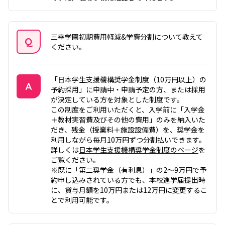
三幸学園初期費用軽減&学費分割について教えて
Q
ください。
質問
「日本学生支援機構奨学金制度（10万円以上）の
A
予約採用」に申請中・申請予定の方、または採用
が決定している方を対象とした制度です。
答え
この制度をご利用いただくと、入学前に「入学金
＋教材実習費及びその他の費用」のみを納入いた
だき、残金（授業料＋施設設備費）を、奨学金を
利用しながら毎月10万円ずつ分割払いできます。
詳しくは
日本学生支援機構奨学金制度のページ
を
ご覧ください。
※既に「第二奨学金（有利息）」の2〜9万円で予
約申し込みされている方でも、本校進学届提出時
に、貸与月額を10万円または12万円に変更するこ
とで利用可能です。