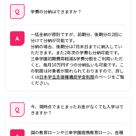
Q
学費の分納はできますか？
質問
一括全納が原則ですが、前期分、後期分の2回に
A
分けて分納が可能です。
分納の場合、後期分は7月末日までに納入してい
答え
ただきます。また2年次の学費も分納可能です。
三幸学園初期費用軽減&学費分割をご利用いただ
くと、毎月10万円ずつの分納払いも可能です。こ
の制度は対象者が限れられておりますので、詳し
くは
日本学生支援機構奨学金制度
のページをご覧
ください。
今、現時点でまとまったお金がなくても入学はで
Q
きますか？
質問
国の教育ローンや三幸学園提携教育ローン、各種