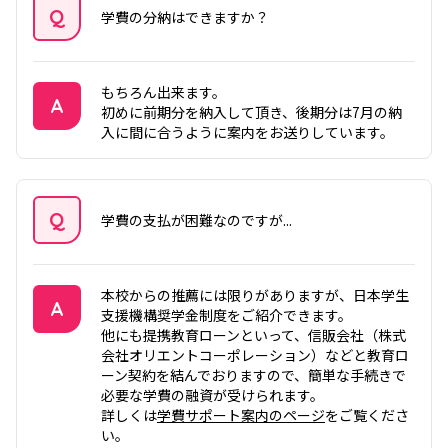
Q
学費の分納はできますか？
質問
もちろん出来ます。
A
初めに前期分を納入して頂き、後期分は7月の納
入に間に合うように案内をお送りしています。
答え
Q
学費の支払が困難なのですが...
質問
本校からの推薦には限りがありますが、日本学生
A
支援機構奨学金制度をご紹介できます。
他にも提携教育ローンといって、信販会社（株式
答え
会社オリエントコーポレーション）などと教育ロ
ーン契約を結んでおりますので、簡単な手続きで
必要な学費の融資が受けられます。
詳しくは
学費サポート案内のページ
をご覧くださ
い。