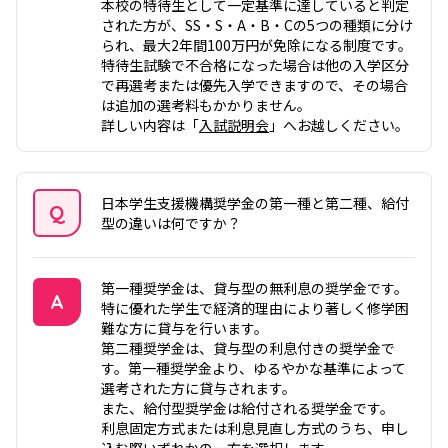
本校の特待生として一定基準に達していると判定
された方が、SS・S・A・B・Cの5つの種類に分け
られ、最大2年間100万円が免除になる制度です。
特待生試験で不合格になった場合は他の入学区分
で再選考または優先入学できますので、その場合
は追加の選考料もかかりません。
詳しい内容は「
入試説明会
」へお越しください。
日本学生支援機構奨学金の第一種と第二種、給付
Q
型の違いは何ですか？
質問
第一種奨学金は、貸与型の無利息の奨学金です。
A
特に優れた学生で経済的理由により著しく修学困
難な方に貸与を行います。
答え
第二種奨学金は、貸与型の利息付きの奨学金で
す。第一種奨学金より、ゆるやかな基準によって
選考された方に貸与されます。
また、給付型奨学金は給付される奨学金です。
利息固定方式または利息見直し方式のうち、申し
込む際いずれかの一方を選択します。