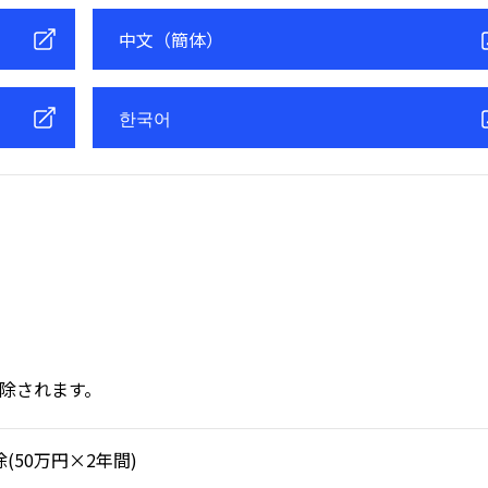
中文（簡体）
한국어
除されます。
除(50万円×2年間)