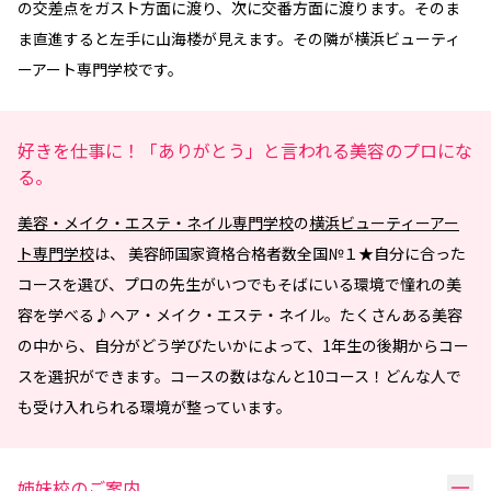
の交差点をガスト方面に渡り、次に交番方面に渡ります。そのま
ま直進すると左手に山海楼が見えます。その隣が横浜ビューティ
ーアート専門学校です。
好きを仕事に！「ありがとう」と言われる美容のプロにな
る。
美容・メイク・エステ・ネイル専門学校
の
横浜ビューティーアー
ト専門学校
は、 美容師国家資格合格者数全国№１★自分に合った
コースを選び、プロの先生がいつでもそばにいる環境で憧れの美
容を学べる♪ヘア・メイク・エステ・ネイル。たくさんある美容
の中から、自分がどう学びたいかによって、1年生の後期からコー
スを選択ができます。コースの数はなんと10コース！どんな人で
も受け入れられる環境が整っています。
リ
姉妹校のご案内