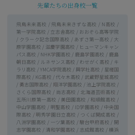
先輩たちの出身校一覧
飛鳥未来高校 / 飛鳥未来きずな高校 / N高校 /
第一学院高校 / 立志舎高校 / おおぞら高等学院
/ クラーク記念国際高校 / あずさ第一高校 / 大
原学園高校 / 滋慶学園高校 / ヒューマンキャン
パス高校 / NHK学園高校 / 鹿島学園高校 / 鹿島
朝日高校 / ルネサンス高校 / わせがく高校 / キ
ラリ高校 / YMCA学院高校 / 興学社高校 / 星槎国
際高校 / KG高校 / 代々木高校 / 武蔵野星城高校
/ 勇志国際高校 / 翔洋学園高校 / 池上学院高校 /
さくら国際高校 / 尚志高校 / 北海道芸術高校 /
五所川原第一高校 / 美田園高校 / 和順館高校 /
中山学園高校 / 明聖高校 / ID学園高校 / 中央国
際高校 / 明秀学園日立高校 / つくば開成高校 /
八洲学園高校 / 一ツ葉高校 / 駿台甲府高校 / 開
志学園高校 / 清和学園高校 / 志成館高校 / 横浜