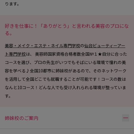
ります。
好きを仕事に！「ありがとう」と言われる美容のプロにな
る。
美容・メイク・エステ・ネイル専門学校
の
仙台ビューティーアー
ト専門学校
は、 美容師国家資格合格者数全国№１★自分に合った
コースを選び、プロの先生がいつでもそばにいる環境で憧れの美
容を学べる♪全国10都市に姉妹校があるので、そのネットワーク
を活用して全国どこでも就職することが可能です！コースの数は
なんと10コース！どんな人でも受け入れられる環境が整っていま
す。
リ
姉妹校のご案内