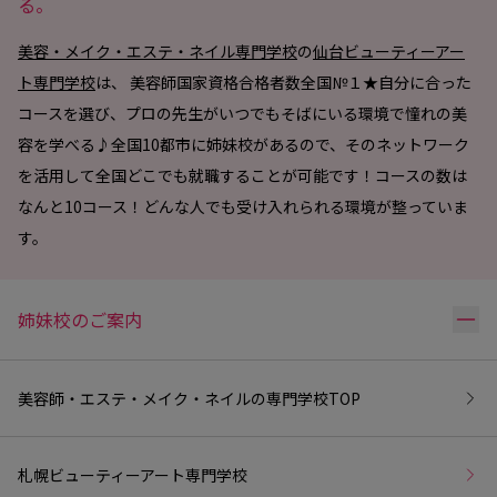
る。
美容・メイク・エステ・ネイル専門学校
の
仙台ビューティーアー
ト専門学校
は、 美容師国家資格合格者数全国№１★自分に合った
コースを選び、プロの先生がいつでもそばにいる環境で憧れの美
容を学べる♪全国10都市に姉妹校があるので、そのネットワーク
を活用して全国どこでも就職することが可能です！コースの数は
なんと10コース！どんな人でも受け入れられる環境が整っていま
す。
リ
姉妹校のご案内
美容師・エステ・メイク・ネイルの専門学校
TOP
札幌ビューティーアート専門学校