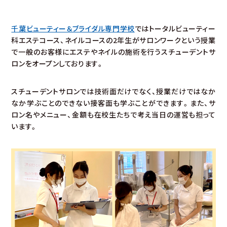
最新情報
千葉ビューティー＆ブライダル専門学校
ではトータルビューティー
科エステコース、ネイルコースの2年生がサロンワークという授業
対象者別メニュー
で一般のお客様にエステやネイルの施術を行うスチューデントサ
ロンをオープンしております。
SDGsの取り組み
スチューデントサロンでは技術面だけでなく、授業だけではなか
なか学ぶことのできない接客面も学ぶことができます。また、サ
三幸グループリンク集
ロン名やメニュー、金額も在校生たちで考え当日の運営も担って
います。
採用情報
サイトマップ
プライバシーポリシー
情報公開