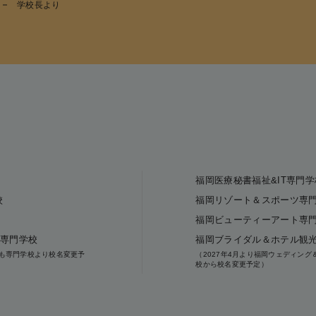
学校長より
福岡医療秘書福祉&IT専門学
校
福岡リゾート＆スポーツ専
福岡ビューティーアート専
療専門学校
福岡ブライダル＆ホテル観
こども専門学校より校名変更予
（2027年4月より福岡ウェディン
校から校名変更予定）