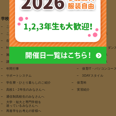
学校紹介
学科・コース紹介
こども専門学校の学び方
こども総合学科
こども専門学校の魅力
こども心理コース
在校生の学校生活紹介
病児保育コース
Instagram
こどもスポーツ・ダン
施設紹介
こども食育コース
講師紹介
こども音楽コース
年間行事
保育IT・パソコンコー
サポートシステム
3DAYスタイル
学生寮・ひとり暮らしのご紹介
保育科
高校1・2年生のみなさんへ
実習紹介
通信制高校生のみなさんへ
大学・短大と専門学校を
迷っているみなさんへ
再進学をお考えの皆様へ