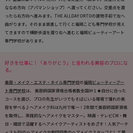
ななめ方向（アパマンショップ）へ渡ってください。交差点を渡
ったら右方向へ進みます。THE ALLDAY ORTOの建物手前で左へ
曲がります。そのまま直進して行くと福岡こども専門学校が見え
てきますので横断歩道を渡り右へ進むと福岡ビューティーアート
専門学校があります。
好きを仕事に！「ありがとう」と言われる美容のプロにな
る。
美容・メイク・エステ・ネイル専門学校
の
福岡ビューティーアー
ト専門学校
は、 美容師国家資格合格者数全国№１★自分に合った
コースを選び、プロの先生がいつでもそばにいる環境で憧れの美
容を学べる♪ヘアメイク科は九州で唯一！2年間で美容師国家資格
を取得し、実践的なヘアメイクをマスター。映画・テレビCM・舞
台・雑誌で活躍するヘアメイクアーティストをめざす！人気アーテ
ィストPVのヘアメイクや劇団四季のヘアメイクスタッフとして夢