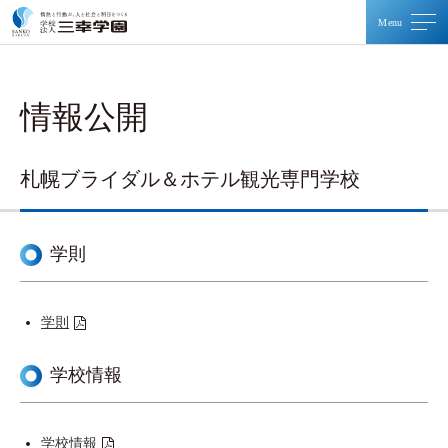
メ
メ
情報公開
資料請求・体験入学
札幌ブライダル＆ホテル観光専門学校
お問い合わせ
学則
TOP
学則
三幸学園について
学校情報
運営校一覧
学校情報