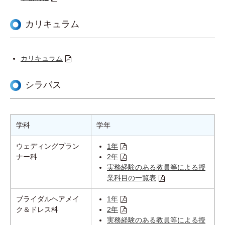
最新情報
カリキュラム
対象者別メニュー
カリキュラム
SDGsの取り組み
シラバス
三幸グループリンク集
学科
学年
採用情報
ウェディングプラン
1年
ナー科
2年
実務経験のある教員等による授
業科目の一覧表
サイトマップ
プライバシーポリシー
ブライダルヘアメイ
1年
情報セキュリティ対策基本方針
情報公開
ク＆ドレス科
2年
実務経験のある教員等による授