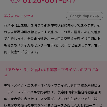
学校までのアクセス
Google Mapでみる
バス停【上之屋】を降りて那覇中環状線に向かって進みます。そ
のまま那覇中環状線をまっすぐ進み、一つ目の信号のある交差点
で右折します。そのまま進み、一つ目の交差点を過ぎ（目印にお
もろまちメディカルセンター右手前）50mほど直進します。右手
側に校舎がございます。
「ありがとう」と言われる美容・ブライダルのプロにな
る。
美容・メイク・エステ・ネイル・ブライダル専門学校
の
沖縄ビュ
ーティー＆ブライダル専門学校
は、 美容師国家資格合格者数全国
№１★自分に合ったコースを選び、プロの先生がいつでもそばに
いる環境で憧れの美容を学べる♪コースの数はなんと8コース！ど