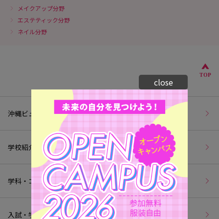
メイクアップ分野
エステティック分野
ネイル分野
こ
TOP
close
沖縄ビューティー＆ブライダル専門学校トップページ
学校紹介
学科・コース紹介
入試・学費