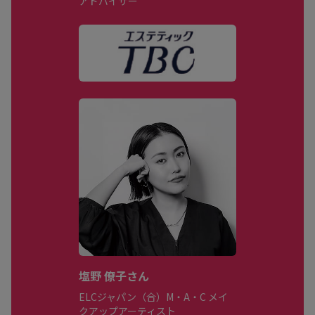
アドバイザー
塩野 僚子さん
ELCジャパン（合）M・A・C メイ
クアップアーティスト