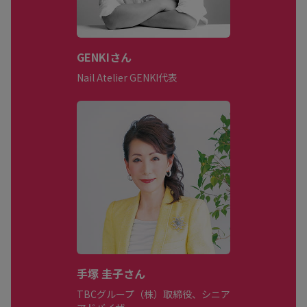
GENKIさん
Nail Atelier GENKI代表
手塚 圭子さん
TBCグループ（株）取締役、シニア